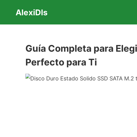
Saltar
AlexiDls
al
contenido
Guía Completa para Elegi
Perfecto para Ti