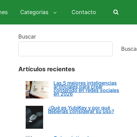
nes
Categorias
Contacto
Buscar
Busca
Artículos recientes
Las 5 mejores inteligencias
artificiales para crear
contenido en redes sociales
en 2026
¿Qué es YubiKey y por qué
deberías considerar su uso?