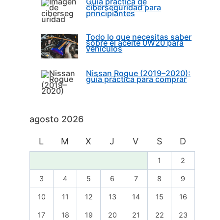
Guía práctica de
ciberseguridad para
principiantes
Todo lo que necesitas saber
sobre el aceite 0W20 para
vehículos
Nissan Rogue (2019–2020):
guía práctica para comprar
agosto 2026
L
M
X
J
V
S
D
1
2
3
4
5
6
7
8
9
10
11
12
13
14
15
16
17
18
19
20
21
22
23