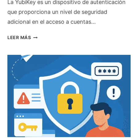
La YubiKey es un dispositivo de autenticación
G
que proporciona un nivel de seguridad
E
adicional en el acceso a cuentas…
N
C
¿
LEER MÁS
I
Q
A
U
S
É
A
E
R
S
T
Y
I
U
F
B
I
I
C
K