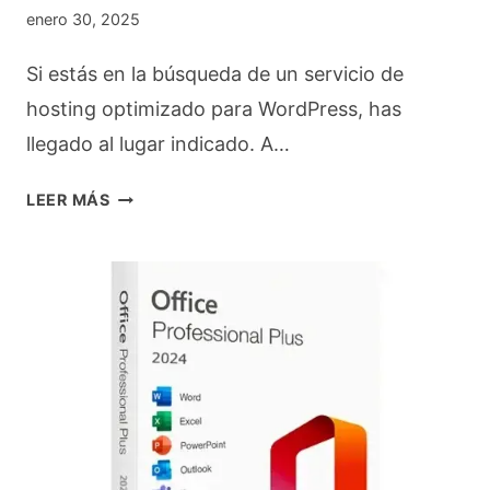
R
O
enero 30, 2025
E
F
Si estás en la búsqueda de un servicio de
S
F
hosting optimizado para WordPress, has
P
I
llegado al lugar indicado. A…
U
C
E
E
L
LEER MÁS
S
2
O
T
0
S
A
2
4
J
4
M
S
P
E
O
R
J
N
O
O
V
F
R