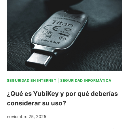
5
M
E
J
O
R
E
S
I
SEGURIDAD EN INTERNET
|
SEGURIDAD INFORMÁTICA
N
¿Qué es YubiKey y por qué deberías
T
considerar su uso?
E
L
noviembre 25, 2025
I