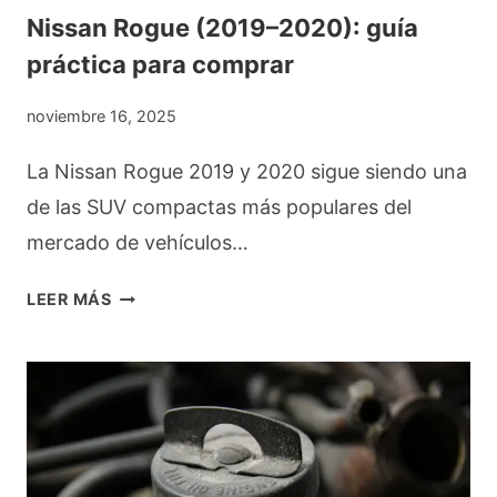
E
2
Nissan Rogue (2019–2020): guía
R
S
6
práctica para comprar
I
I
N
T
noviembre 16, 2025
C
A
La Nissan Rogue 2019 y 2020 sigue siendo una
I
S
de las SUV compactas más populares del
P
S
mercado de vehículos…
I
A
A
B
N
LEER MÁS
N
E
I
T
R
S
E
S
S
S
O
A
B
N