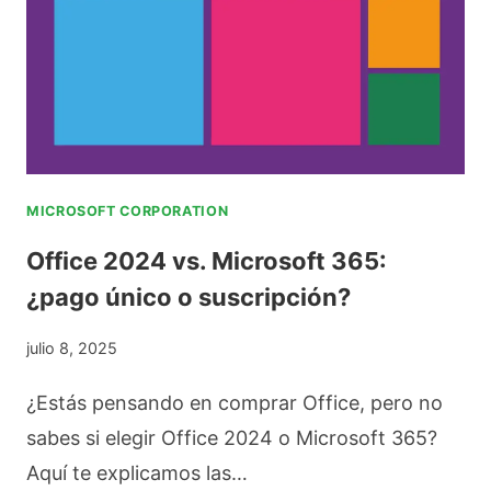
F
N
A
C
L
I
S
A
O
S
Y
E
MICROSOFT CORPORATION
S
N
Office 2024 vs. Microsoft 365:
U
T
¿pago único o suscripción?
S
R
C
E
julio 8, 2025
O
L
¿Estás pensando en comprar Office, pero no
N
A
sabes si elegir Office 2024 o Microsoft 365?
S
T
Aquí te explicamos las…
E
R