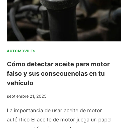
R
R
E
O
E
G
L
U
A
E
C
(
AUTOMÓVILES
E
2
Cómo detectar aceite para motor
I
0
falso y sus consecuencias en tu
T
1
vehículo
E
9
0
–
septiembre 21, 2025
W
2
La importancia de usar aceite de motor
2
0
auténtico El aceite de motor juega un papel
0
2