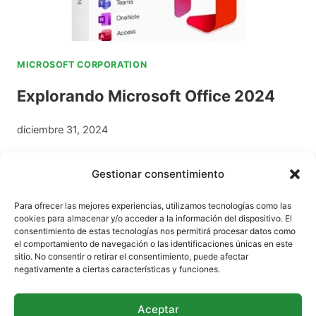
Á
E
E
L
S
S
I
S
H
MICROSOFT CORPORATION
D
I
O
Explorando Microsoft Office 2024
A
O
S
»
N
T
diciembre 31, 2024
A
I
Microsoft Office 2024 ha llegado con una serie
L
N
Gestionar consentimiento
de innovaciones que redefinen la experiencia
A
G
Para ofrecer las mejores experiencias, utilizamos tecnologías como las
de productividad para usuarios individuales…
L
S
cookies para almacenar y/o acceder a la información del dispositivo. El
consentimiento de estas tecnologías nos permitirá procesar datos como
M
P
E
el comportamiento de navegación o las identificaciones únicas en este
LEER MÁS
sitio. No consentir o retirar el consentimiento, puede afectar
E
A
X
negativamente a ciertas características y funciones.
J
R
P
O
A
Aceptar
L
Políticas de privacidad
Política de Cookies