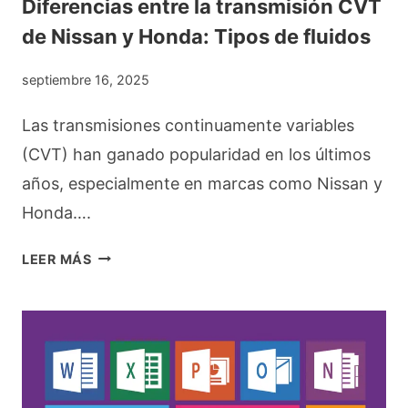
Diferencias entre la transmisión CVT
A
C
de Nissan y Honda: Tipos de fluidos
P
E
A
I
septiembre 16, 2025
R
T
Las transmisiones continuamente variables
A
E
(CVT) han ganado popularidad en los últimos
C
P
años, especialmente en marcas como Nissan y
O
A
Honda….
M
R
P
A
D
LEER MÁS
R
M
I
A
O
F
R
T
E
O
R
R
E