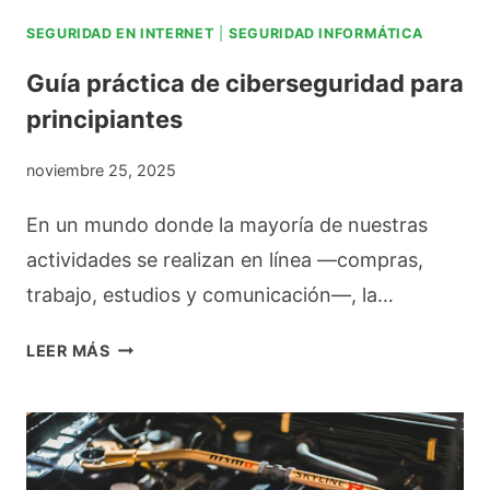
I
E
SEGURIDAD EN INTERNET
|
SEGURIDAD INFORMÁTICA
A
Y
Guía práctica de ciberseguridad para
L
Y
principiantes
E
P
S
O
noviembre 25, 2025
P
R
En un mundo donde la mayoría de nuestras
A
Q
actividades se realizan en línea —compras,
R
U
trabajo, estudios y comunicación—, la…
A
É
C
D
G
LEER MÁS
R
E
U
E
B
Í
A
E
A
R
R
P