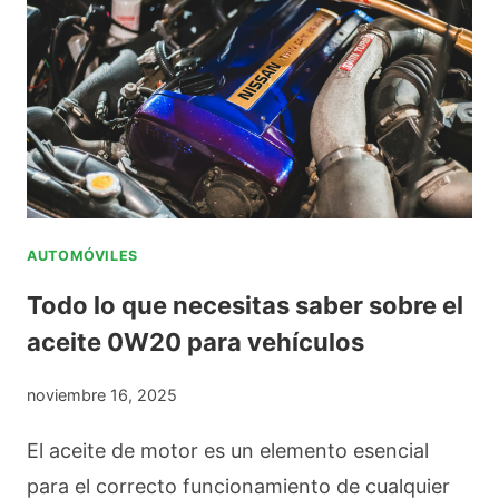
C
Í
R
O
A
Á
N
S
C
T
C
T
E
O
I
N
N
C
I
S
A
AUTOMÓVILES
D
I
D
Todo lo que necesitas saber sobre el
O
D
E
aceite 0W20 para vehículos
E
E
C
N
R
I
noviembre 16, 2025
R
A
B
E
El aceite de motor es un elemento esencial
R
E
D
para el correcto funcionamiento de cualquier
S
R