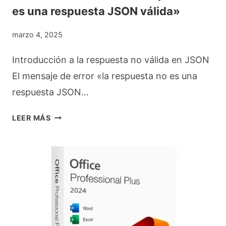
M
es una respuesta JSON válida»
H
N
I
Í
I
C
marzo 4, 2025
C
S
R
U
Introducción a la respuesta no válida en JSON
S
O
L
El mensaje de error «la respuesta no es una
A
S
O
respuesta JSON…
N
O
Y
F
E
LEER MÁS
H
T
R
O
3
R
N
6
O
D
5
R
A
:
E
:
¿
N
T