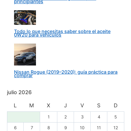
principiantes
Todo lo que necesitas saber sobre el aceite
0W20 para vehículos
Nissan Rogue (2019–2020): guía práctica para
comprar
julio 2026
L
M
X
J
V
S
D
1
2
3
4
5
6
7
8
9
10
11
12