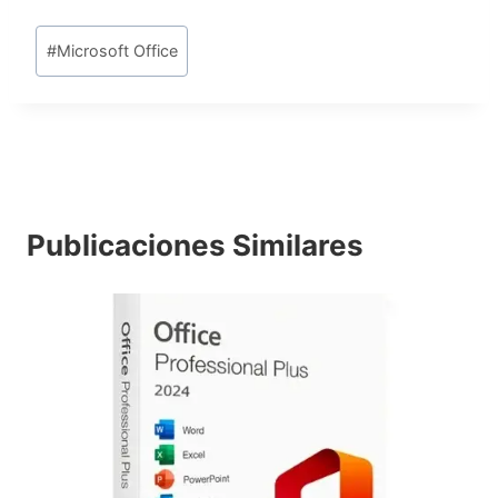
Etiquetas
#
Microsoft Office
de
la
entrada:
Publicaciones Similares