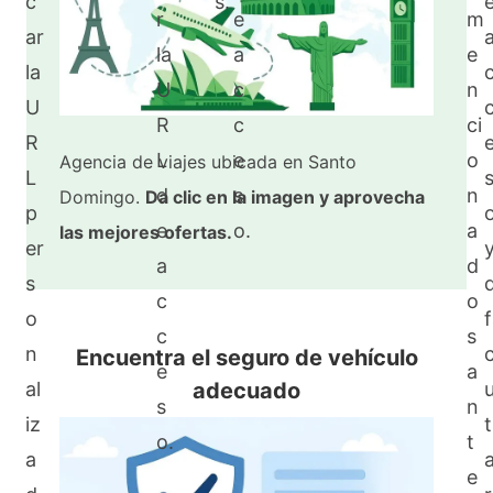
c
s.
r
e
m
ar
la
a
e
la
U
c
n
U
R
c
ci
R
L
e
o
Agencia de viajes ubicada en Santo
L
d
s
n
Domingo.
Da clic en la imagen y aprovecha
p
e
o.
a
las mejores ofertas.
er
a
d
s
d
c
o
o
f
c
s
n
Encuentra el seguro de vehículo
e
a
adecuado
al
u
s
n
iz
t
o.
t
a
e