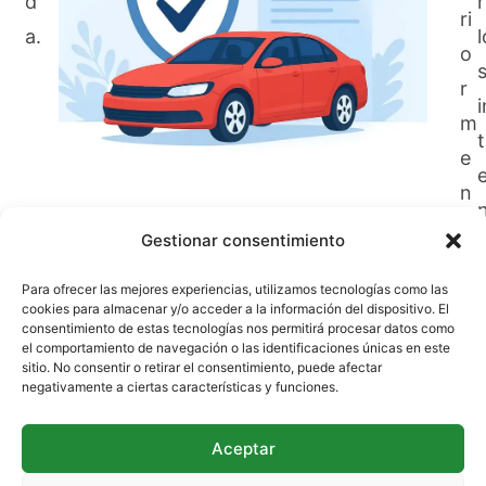
d
r
ri
a.
l
o
r
i
m
t
e
n
En
TripPortSafety
Seguros de Ley, Semifull
t
Gestionar consentimiento
t
y Full con el mejor precio.
Da clic en la
e.
imagen y aprovecha las mejores ofertas.
Para ofrecer las mejores experiencias, utilizamos tecnologías como las
cookies para almacenar y/o acceder a la información del dispositivo. El
consentimiento de estas tecnologías nos permitirá procesar datos como
el comportamiento de navegación o las identificaciones únicas en este
sitio. No consentir o retirar el consentimiento, puede afectar
negativamente a ciertas características y funciones.
Aceptar
Políticas de privacidad
Política de Cookies