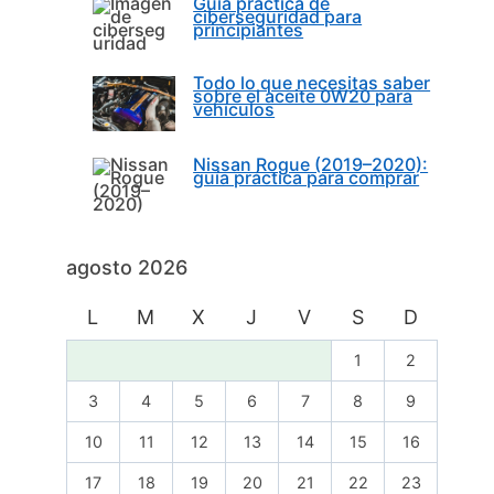
Guía práctica de
ciberseguridad para
principiantes
Todo lo que necesitas saber
sobre el aceite 0W20 para
vehículos
Nissan Rogue (2019–2020):
guía práctica para comprar
agosto 2026
L
M
X
J
V
S
D
1
2
3
4
5
6
7
8
9
10
11
12
13
14
15
16
17
18
19
20
21
22
23