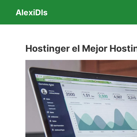
Saltar
AlexiDls
al
contenido
Hostinger el Mejor Host