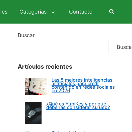
nes
Categorias
Contacto
Buscar
Busca
Artículos recientes
Las 5 mejores inteligencias
artificiales para crear
contenido en redes sociales
en 2026
¿Qué es YubiKey y por qué
deberías considerar su uso?